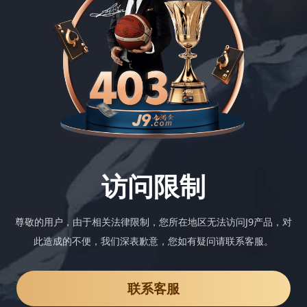
访问限制
尊敬的用户，由于相关法律限制，您所在地区无法访问J9产品，对
此造成的不便，我们深表歉意，您如有疑问请联系客服。
联系客服