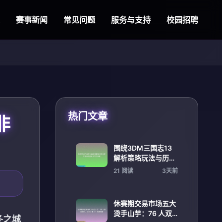
赛事新闻
常见问题
服务与支持
校园招聘
热门文章
非
围绕3DM三国志13
解析策略玩法与历史
沉浸体验探秘全方位
21 阅读
3天前
呈现
休赛期交易市场五大
烫手山芋：76 人双
冬之城