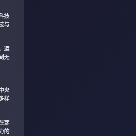
科技
技与
。运
到无
中央
多样
在寒
力的