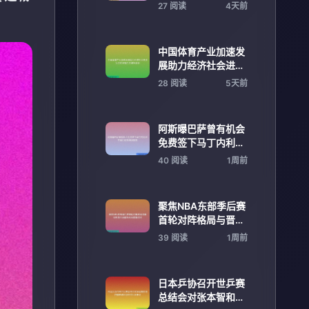
星领衔，比尔 2 年
27 阅读
4天前
1.1 亿成榜首
中国体育产业加速发
展助力经济社会进步
为百姓幸福生活增光
28 阅读
5天前
添彩
阿斯曝巴萨曾有机会
免费签下马丁内利但
在最后时刻选择放弃
40 阅读
1周前
聚焦NBA东部季后赛
首轮对阵格局与晋级
形势全面解析战局前
39 阅读
1周前
瞻综述
日本乒协召开世乒赛
总结会对张本智和与