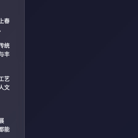
上春
。
传统
与丰
工艺
人文
展
都能