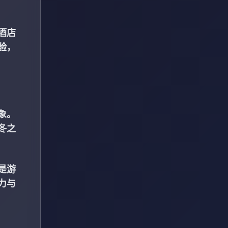
酒店
验，
象。
冬之
是游
力与