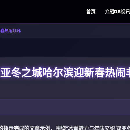
首页
介绍
DS视讯
新春热闹非凡
双亚冬之城哈尔滨迎新春热闹
的指示完成的文章示例，围绕“冰雪魅力与年味交织 双亚