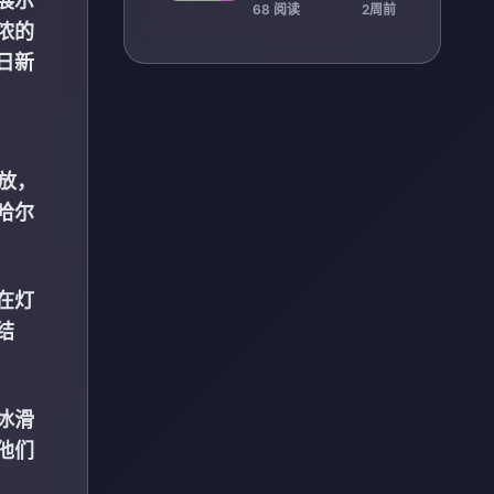
展示
障提升并增设更多厕
68 阅读
2周前
所设施
浓的
日新
放，
哈尔
在灯
结
冰滑
他们