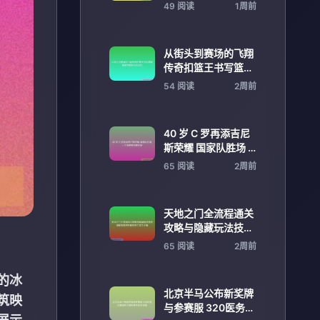
伊藤美诚区别对待引
49 阅读
1周前
发争议
从街头到赛场的飞翔
传奇扣篮王书写篮球
巅峰荣耀时代的记忆
54 阅读
2周前
40 岁 C 罗再添吉尼
斯荣耀 国家队胜场 +
生涯进球双破纪录
65 阅读
2周前
天地之门全流程通关
攻略与隐藏玩法技巧
详解指南进阶解析新
65 阅读
2周前
手高手必看
的冰
北京半马公布新奖牌
筑映
与参赛服 320医务保