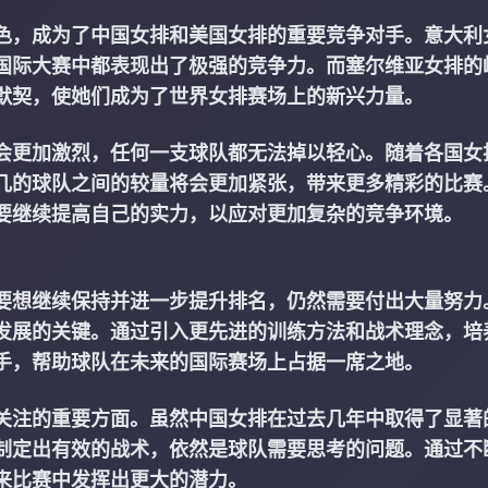
色，成为了中国女排和美国女排的重要竞争对手。意大利
国际大赛中都表现出了极强的竞争力。而塞尔维亚女排的
默契，使她们成为了世界女排赛场上的新兴力量。
会更加激烈，任何一支球队都无法掉以轻心。随着各国女
几的球队之间的较量将会更加紧张，带来更多精彩的比赛
要继续提高自己的实力，以应对更加复杂的竞争环境。
要想继续保持并进一步提升排名，仍然需要付出大量努力
发展的关键。通过引入更先进的训练方法和战术理念，培
手，帮助球队在未来的国际赛场上占据一席之地。
关注的重要方面。虽然中国女排在过去几年中取得了显著
制定出有效的战术，依然是球队需要思考的问题。通过不
来比赛中发挥出更大的潜力。