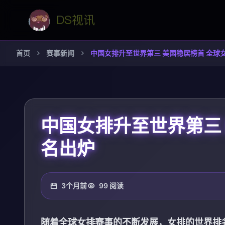
首页
赛事新闻
中国女排升至世界第三 美国稳居榜首 全球
中国女排升至世界第三
名出炉
3个月前
99 阅读
随着全球女排赛事的不断发展，女排的世界排