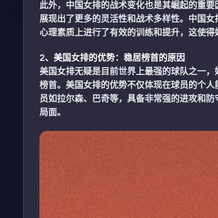
此外，中国女排的战术变化也是其崛起的重要
展现出了更多的灵活性和战术多样性。中国女
心理素质上进行了有效的训练和提升，这使得
2、美国女排的优势：稳居榜首的原因
美国女排无疑是目前世界上最强的球队之一，
榜首。美国女排的优势不仅体现在球员的个人
员如拉尔森、巴奇等，具备非常强的进攻和防
局面。