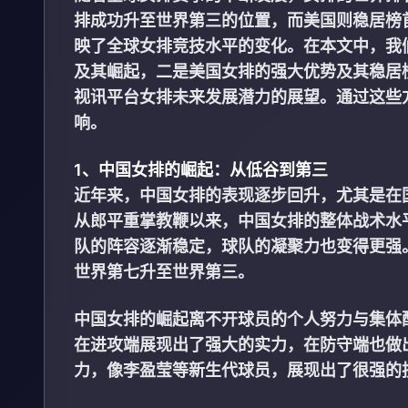
排成功升至世界第三的位置，而美国则稳居榜
映了全球女排竞技水平的变化。在本文中，我
及其崛起，二是美国女排的强大优势及其稳居
视讯平台
女排未来发展潜力的展望。通过这些
响。
1、中国女排的崛起：从低谷到第三
近年来，中国女排的表现逐步回升，尤其是在
从郎平重掌教鞭以来，中国女排的整体战术水
队的阵容逐渐稳定，球队的凝聚力也变得更强
世界第七升至世界第三。
中国女排的崛起离不开球员的个人努力与集体
在进攻端展现出了强大的实力，在防守端也做
力，像李盈莹等新生代球员，展现出了很强的