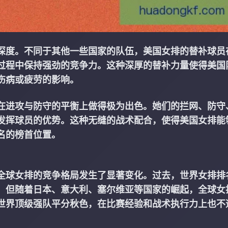
深度。不同于其他一些国家的队伍，美国女排的替补球员
过程中保持强劲的竞争力。这种深厚的替补力量使得美国
伤病或疲劳的影响。
在进攻与防守的平衡上做得极为出色。她们的拦网、防守
发挥球员的优势。这种无缝的战术配合，使得美国女排能
名的榜首位置。
全球女排的竞争格局发生了显著变化。过去，世界女排排
，但随着日本、意大利、塞尔维亚等国家的崛起，全球女
世界顶级强队平分秋色，在比赛经验和战术执行力上也不