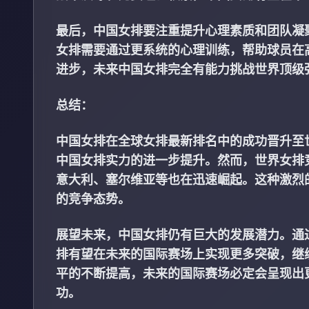
最后，中国女排要注重提升心理素质和团队凝
女排需要通过更系统的心理训练，帮助球员在
进步，未来中国女排完全有能力挑战世界顶级
总结：
中国女排在全球女排最新排名中的成功晋升至
中国女排实力的进一步提升。然而，世界女排
意大利、塞尔维亚等也在迅速崛起。这种激烈
的竞争态势。
展望未来，中国女排仍有巨大的发展潜力。通
排有望在未来的国际赛场上实现更多突破，继
平的不断提高，未来的国际赛场必定会呈现出
功。