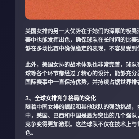
美国女排的另一大优势在于她们的深厚的板凳
赛中也能发挥出色，确保球队在长时间的比赛
够在多场比赛中确保稳定的表现，不容易受到
此外，美国女排的战术体系也非常完善，球队
球等各个环节都经过了精心的设计，能够充分
国际赛事中一直保持优势，并持续占据世界排
3、全球女排竞争格局的变化
随着中国女排的崛起和其他球队的强劲挑战，
中，美国、巴西和中国是最为突出的几个强队
竞争变得更加激烈。这些球队不仅在技术上与
色。